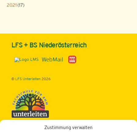
2021
(17)
Back
LFS + BS Niederösterreich
To
Top
WebMail
©
LFS Unterleiten
2026
Zustimmung verwalten
Fachschule für Betriebs- u. Haushaltsmanagement
Schwerpunkt: ECO-Design und Schwerpunkt: TOURISMUS