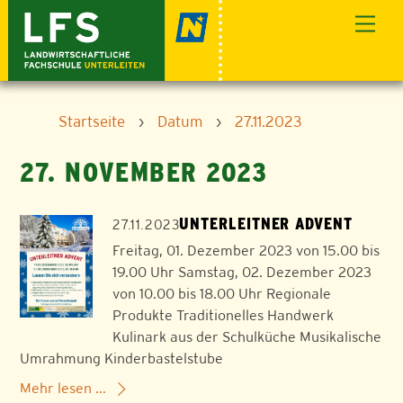
Skip
Men
to
content
Startseite
›
Datum
›
27.11.2023
27. NOVEMBER 2023
UNTERLEITNER ADVENT
27.11.2023
Freitag, 01. Dezember 2023 von 15.00 bis
19.00 Uhr Samstag, 02. Dezember 2023
von 10.00 bis 18.00 Uhr Regionale
Produkte Traditionelles Handwerk
Kulinark aus der Schulküche Musikalische
Umrahmung Kinderbastelstube
Mehr lesen ...