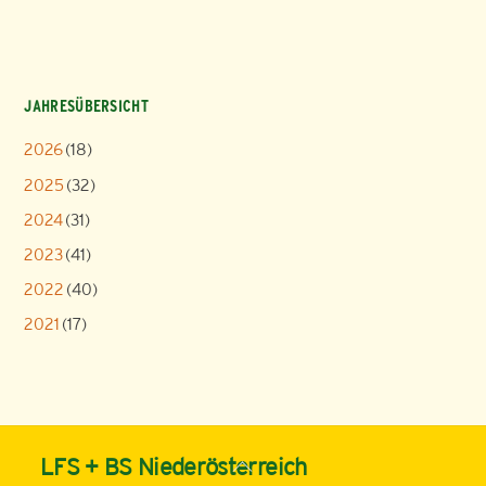
JAHRESÜBERSICHT
2026
(18)
2025
(32)
2024
(31)
2023
(41)
2022
(40)
2021
(17)
Back
LFS + BS Niederösterreich
To