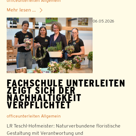
officeunterleiten
Allgemein
Mehr lesen ...
06.05.2026
FACHSCHULE UNTERLEITEN
ZEIGT SICH DER
NACHHALTIGKEIT
VERPFLICHTET
officeunterleiten
Allgemein
LR Teschl-Hofmeister: Naturverbundene floristische
Gestaltung mit Verantwortung und