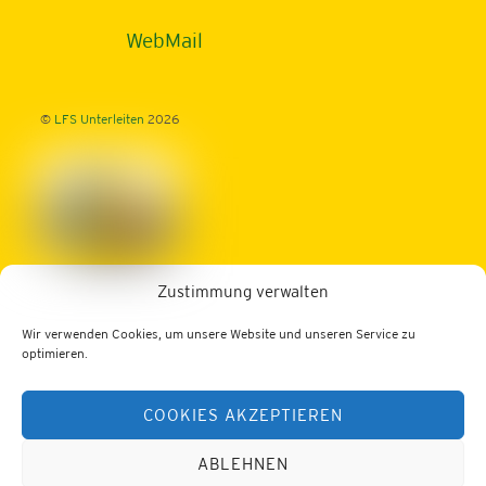
Top
WebMail
©
LFS Unterleiten
2026
Zustimmung verwalten
Fachschule für Betriebs- u. Haushaltsmanagement
Schwerpunkt: ECO-Design und Schwerpunkt: TOURISMUS
Wir verwenden Cookies, um unsere Website und unseren Service zu
Dornleiten 1, 3343 Hollenstein/Ybbs
optimieren.
Tel.: 07445/204
COOKIES AKZEPTIEREN
Fax: 07445/476
Web:
https://lfs-unterleiten.ac.at
E-Mail:
office@unterleiten.at
ABLEHNEN
Datenschutz