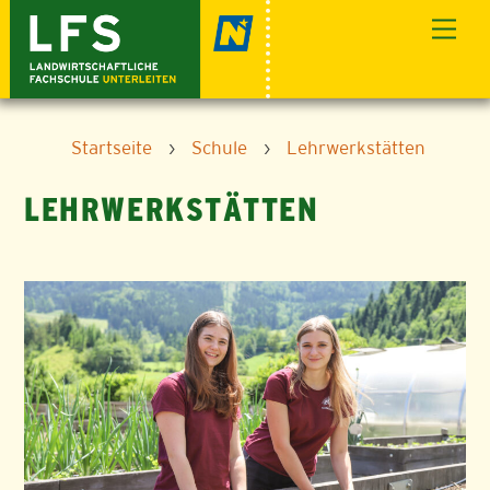
Skip
Men
to
content
Startseite
›
Schule
›
Lehrwerkstätten
LEHRWERKSTÄTTEN