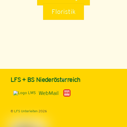
Floristik
Back
LFS + BS Niederösterreich
To
Top
WebMail
©
LFS Unterleiten
2026