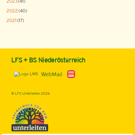
2023
(41)
2022
(40)
2021
(17)
Back
LFS + BS Niederösterreich
To
Top
WebMail
©
LFS Unterleiten
2026