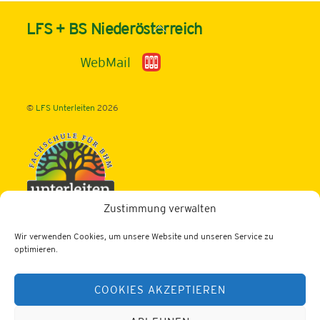
Back
LFS + BS Niederösterreich
To
Top
WebMail
©
LFS Unterleiten
2026
Zustimmung verwalten
Fachschule für Betriebs- u. Haushaltsmanagement
Wir verwenden Cookies, um unsere Website und unseren Service zu
Schwerpunkt: ECO-Design und Schwerpunkt: TOURISMUS
optimieren.
Dornleiten 1, 3343 Hollenstein/Ybbs
COOKIES AKZEPTIEREN
Tel.: 07445/204
Fax: 07445/476
Web:
https://lfs-unterleiten.ac.at