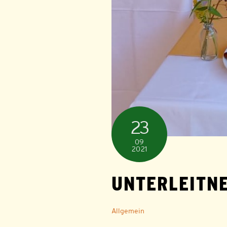
23
09
2021
UNTERLEITN
Allgemein