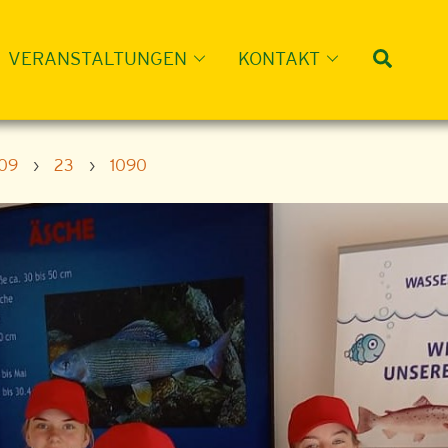
Suche
VERANSTALTUNGEN
KONTAKT
09
›
23
›
1090