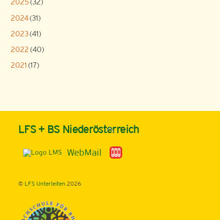
2025
(32)
2024
(31)
2023
(41)
2022
(40)
2021
(17)
Back
LFS + BS Niederösterreich
To
Top
WebMail
©
LFS Unterleiten
2026