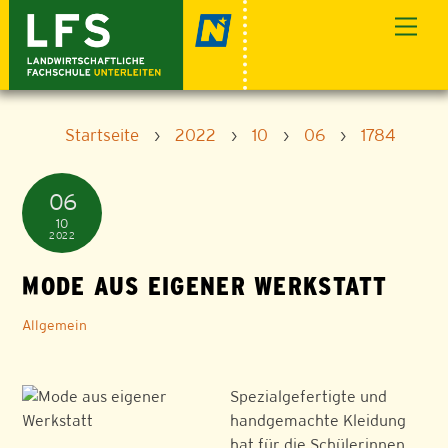
Skip
Men
to
content
Startseite
›
2022
›
10
›
06
›
1784
06
10
2022
MODE AUS EIGENER WERKSTATT
Allgemein
Spezialgefertigte und
handgemachte Kleidung
hat für die Schülerinnen