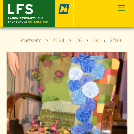
Skip
Men
to
content
Startseite
›
2024
›
06
›
04
›
2783