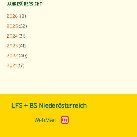
JAHRESÜBERSICHT
2026
(18)
2025
(32)
2024
(31)
2023
(41)
2022
(40)
2021
(17)
Back
LFS + BS Niederösterreich
To
Top
WebMail