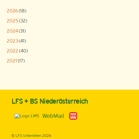
2026
(18)
2025
(32)
2024
(31)
2023
(41)
2022
(40)
2021
(17)
Back
LFS + BS Niederösterreich
To
Top
WebMail
©
LFS Unterleiten
2026