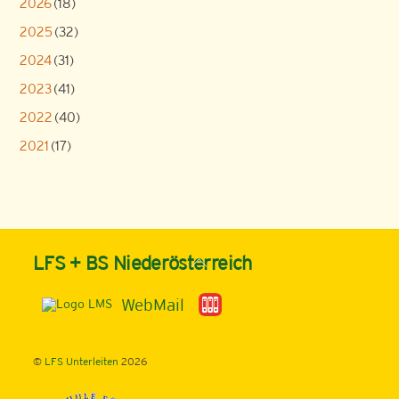
2026
(18)
2025
(32)
2024
(31)
2023
(41)
2022
(40)
2021
(17)
Back
LFS + BS Niederösterreich
To
Top
WebMail
©
LFS Unterleiten
2026