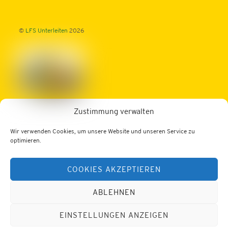
©
LFS Unterleiten
2026
Zustimmung verwalten
Fachschule für Betriebs- u. Haushaltsmanagement
Schwerpunkt: ECO-Design und Schwerpunkt: TOURISMUS
Wir verwenden Cookies, um unsere Website und unseren Service zu
Dornleiten 1, 3343 Hollenstein/Ybbs
optimieren.
Tel.: 07445/204
COOKIES AKZEPTIEREN
Fax: 07445/476
Web:
https://lfs-unterleiten.ac.at
E-Mail:
office@unterleiten.at
ABLEHNEN
Datenschutz
Impressum
EINSTELLUNGEN ANZEIGEN