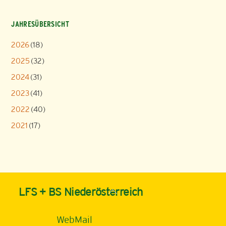
JAHRESÜBERSICHT
2026
(18)
2025
(32)
2024
(31)
2023
(41)
2022
(40)
2021
(17)
Back
LFS + BS Niederösterreich
To
Top
WebMail