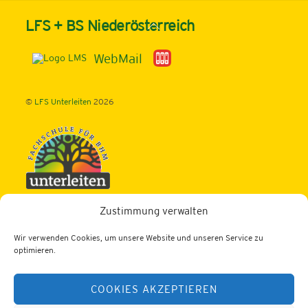
Back
LFS + BS Niederösterreich
To
Top
WebMail
©
LFS Unterleiten
2026
Zustimmung verwalten
Fachschule für Betriebs- u. Haushaltsmanagement
Schwerpunkt: ECO-Design und Schwerpunkt: TOURISMUS
Wir verwenden Cookies, um unsere Website und unseren Service zu
Dornleiten 1, 3343 Hollenstein/Ybbs
optimieren.
Tel.: 07445/204
COOKIES AKZEPTIEREN
Fax: 07445/476
Web:
https://lfs-unterleiten.ac.at