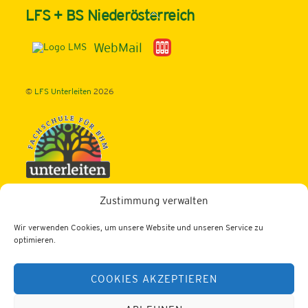
Back
LFS + BS Niederösterreich
To
Top
WebMail
©
LFS Unterleiten
2026
Zustimmung verwalten
Fachschule für Betriebs- u. Haushaltsmanagement
Schwerpunkt: ECO-Design und Schwerpunkt: TOURISMUS
Wir verwenden Cookies, um unsere Website und unseren Service zu
Dornleiten 1, 3343 Hollenstein/Ybbs
optimieren.
Tel.: 07445/204
COOKIES AKZEPTIEREN
Fax: 07445/476
Web:
https://lfs-unterleiten.ac.at
E-Mail:
office@unterleiten.at