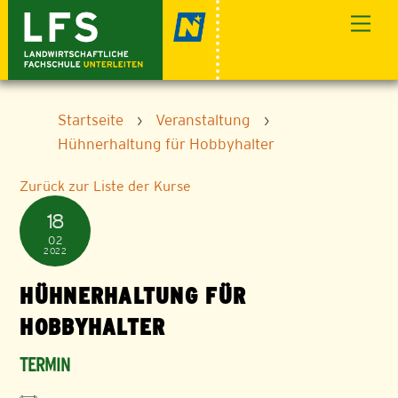
Skip
Men
to
content
Startseite
›
Veranstaltung
›
Hühnerhaltung für Hobbyhalter
Zurück zur Liste der Kurse
18
02
2022
HÜHNERHALTUNG FÜR
HOBBYHALTER
TERMIN